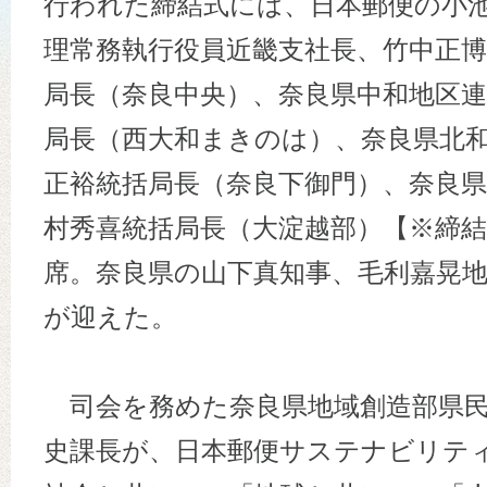
行われた締結式には、日本郵便の小
理常務執行役員近畿支社長、竹中正博
局長（奈良中央）、奈良県中和地区
局長（西大和まきのは）、奈良県北
正裕統括局長（奈良下御門）、奈良
村秀喜統括局長（大淀越部）【※締
席。奈良県の山下真知事、毛利嘉晃
が迎えた。
司会を務めた奈良県地域創造部県民
史課長が、日本郵便サステナビリテ